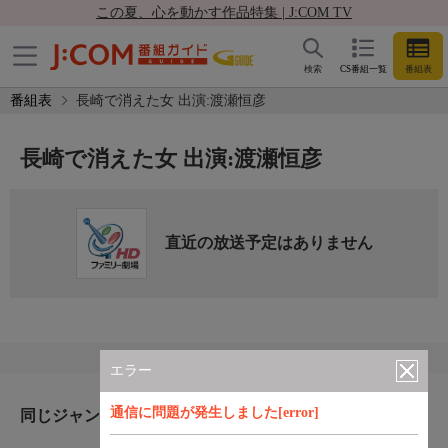
この夏、心を動かす作品特集 | J:COM TV
検索
CS番組一覧
番組表
番組表
長崎で消えた女 出演:渡瀬恒彦
長崎で消えた女 出演:渡瀬恒彦
直近の放送予定はありません
エラー
通信に問題が発生しました[error]
同じジャンルのおすすめ番組