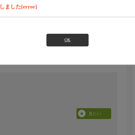
した[error]
OK
見たい