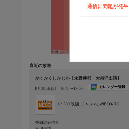
通信に問題が発生しま
直近の放送
かくかくしかじか【永野芽郁 大泉洋出演】
カレンダー登録
8月30日(日)
16:45〜19:00
Ch.500
映画･チャンネルNECO-HD
番組詳細内容
番組内容