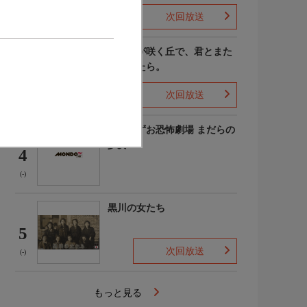
次回放送
(4)
あの花が咲く丘で、君とまた
出会えたら。
3
次回放送
(-)
楳図かずお恐怖劇場 まだらの
少女
4
(-)
黒川の女たち
5
次回放送
(-)
もっと見る