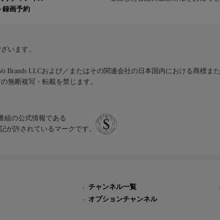
ト録画予約
ございます。
iVo Brands LLCおよび／またはその関連会社の日本国内における商標
材の無断複写・転載を禁じます。
、テレビ番組の公式情報である
スにのみ表記が許されているマークです。
チャンネル一覧
オプションチャンネル