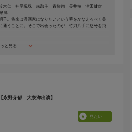
鈴木仁 神尾楓珠 森愁斗 青柳翔 長井短 津田健次
泉洋
明子。将来は漫画家になりたいという夢をかなえるべく美
に通うことに。そこで出会ったのが、竹刀片手に怒号を飛
もっと見る
【永野芽郁 大泉洋出演】
見たい