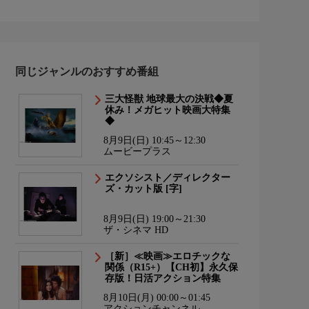
同じジャンルのおすすめ番組
三大怪獣 地球最大の決戦◆夏
休み！メガヒット映画大特集
◆
8月9日(日) 10:45～12:30
ムービープラス
エクソシスト／ディレクター
ズ・カット版 [字]
8月9日(日) 19:00～21:30
ザ・シネマ HD
［新］≪映画≫エロチックな
関係（R15+）【CH初】永久保
存版！日活アクション特集
8月10日(月) 00:00～01:45
アクションチャンネル