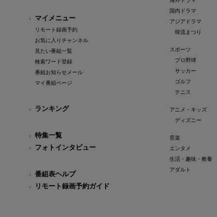
海外ドラマ
国内ドラマ
マイメニュー
アジアドラマ
リモート録画予約
韓流まつり
お気に入りチャンネル
スポーツ
見たい番組一覧
プロ野球
検索ワード登録
サッカー
番組お知らせメール
ゴルフ
マイ番組ページ
テニス
ランキング
アニメ・キッズ
ディズニー
特集一覧
音楽
フォトインタビュー
エンタメ
生活・趣味・教養
アダルト
番組表ヘルプ
リモート録画予約ガイド