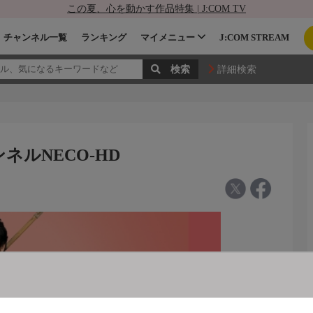
この夏、心を動かす作品特集 | J:COM TV
チャンネル一覧
ランキング
マイメニュー
J:COM STREAM
詳細検索
ネルNECO-HD