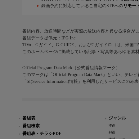
録画予約に対応しているご自宅のSTBへの
リモー
番組内容、放送時間などが実際の放送内容と異なる場合が
番組データ提供元：IPG Inc.
TiVo、Gガイド、G-GUIDE、およびGガイドロゴは、米国T
このホームページに掲載している記事・写真等あらゆる素
Official Program Data Mark（公式番組情報マーク）
このマークは「Official Program Data Mark」といい
「SI(Service Information)情報」を利用したサービ
番組表
ジャンル
番組検索
洋画
邦画
番組表・チラシPDF