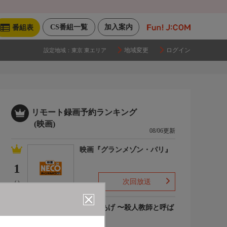
CS番組一覧
加入案内
番組表
地域変更
ログイン
設定地域：
東京 東エリア
リモート録画予約ランキング
(映画)
08/06更新
映画『グランメゾン・パリ』
1
次回放送
(-)
でっちあげ 〜殺人教師と呼ば
れた男
2