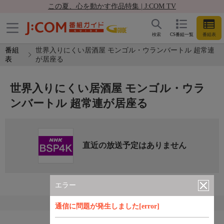
この夏、心を動かす作品特集 | J:COM TV
検索
CS番組一覧
番組表
番組
世界入りにくい居酒屋 モンゴル・ウランバートル 超常連
表
が居座る
世界入りにくい居酒屋 モンゴル・ウラ
ンバートル 超常連が居座る
直近の放送予定はありません
エラー
通信に問題が発生しました[error]