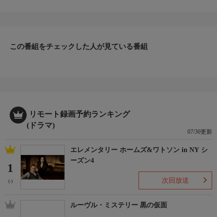
■第16話「レックス＆ドラッグ＆ロックンロール」(終)
シーズン7
■第1話「危険な誘い」
■第2話「レックス、留守番する」
この番組をチェックした人が見ている番組
リモート録画予約ランキング
(ドラマ)
07/30更新
エレメンタリー ホームズ&ワトソン in NY シ
ーズン4
1
次回放送
(-)
ルーヴル・ミステリー 黒の仮面