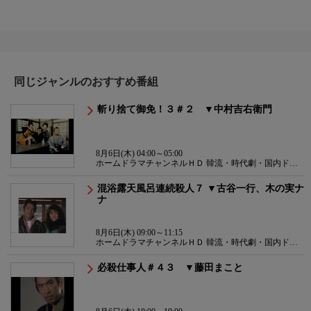
同じジャンルのおすすめ番組
斬り捨て御免！３＃２ ▼中村吉右衛門
8月6日(木) 04:00～05:00
ホームドラマチャンネルＨＤ 韓流・時代劇・国内ドラ
マ
混浴露天風呂連続殺人７ ▼古谷一行、木の実ナ
ナ
8月6日(木) 09:00～11:15
ホームドラマチャンネルＨＤ 韓流・時代劇・国内ドラ
マ
必殺仕事人＃４３ ▼藤田まこと