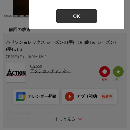
OK
前回の放送
ハドソン＆レックス シーズン6 [字] #16 [終] & シーズン7
[字] #1-2
7月26日(日)
10:00〜13:10
Ch.559
アクションチャンネル
カレンダー登録
アプリ視聴
放送中
番組詳細内容
もっと見る
▼番組詳細▼
シーズン6