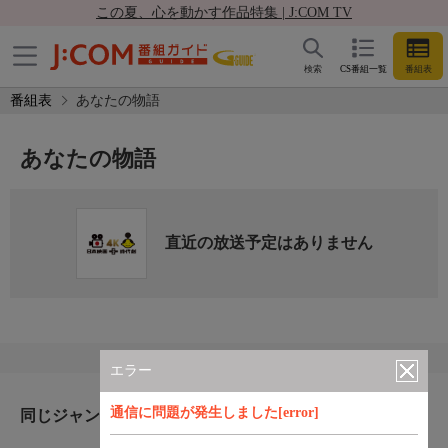
この夏、心を動かす作品特集 | J:COM TV
検索
CS番組一覧
番組表
番組表
あなたの物語
あなたの物語
直近の放送予定はありません
エラー
通信に問題が発生しました[error]
同じジャンルのおすすめ番組