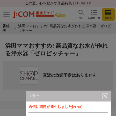
この夏、心を動かす作品特集 | J:COM TV
検索
CS番組一覧
番組表
番組
浜田ママおすすめ! 高品質なお水が作れる浄水器「ゼロピ
表
ッチャー」
浜田ママおすすめ! 高品質なお水が作れ
る浄水器「ゼロピッチャー」
直近の放送予定はありません
エラー
通信に問題が発生しました[error]