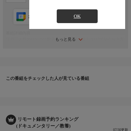
OK
カレンダー登録
アプリ視聴
放送中
番組詳細内容
もっと見る
江戸三大祭のひとつに数えられる“富岡八幡まつり”で知られる富
岡八幡宮の宮神輿、御本社二の宮神輿の渡御をダイジェストで紹
介
この番組をチェックした人が見ている番組
リモート録画予約ランキング
(ドキュメンタリー／教養)
07/30更新