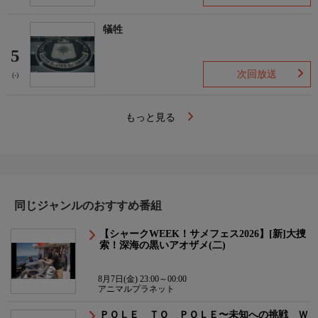
犠牲
5
次回放送
(-)
もっと見る
同じジャンルのおすすめ番組
【シャークWEEK！サメフェス2026】[新]大捜
索！深海の黒いアオザメ(二)
8月7日(金) 23:00～00:00
アニマルプラネット
ＰＯＬＥ ＴＯ ＰＯＬＥ〜未知への挑戦 Ｗ