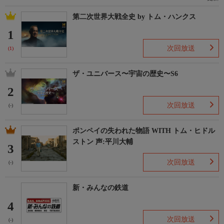
第二次世界大戦全史 by トム・ハンクス
1
次回放送
(1)
ザ・ユニバース〜宇宙の歴史〜S6
2
次回放送
(-)
ポンペイの失われた物語 WITH トム・ヒドル
ストン 声:平川大輔
3
次回放送
(-)
新・みんなの鉄道
4
次回放送
(-)