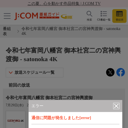
この夏、心を動かす作品特集 | J:COM TV
検索
CS番組一覧
番組表
番組
令和七年富岡八幡宮 御本社宮二の宮神輿渡御 - satonoka
4K
表
令和七年富岡八幡宮 御本社宮二の宮神輿
渡御 - satonoka 4K
放送スケジュール一覧
前回の放送
令和七年富岡八幡宮 御本社宮二の宮神輿渡御
7月29日(水)
23:00〜00:00
エラー
Ch.420
通信に問題が発生しました[error]
satonoka 4K