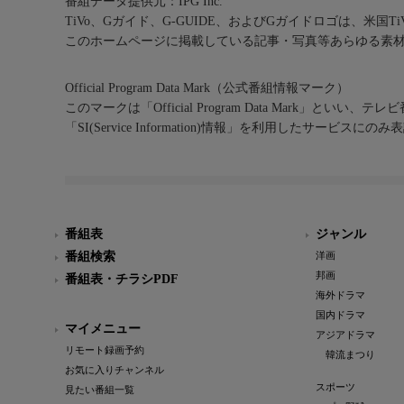
番組データ提供元：IPG Inc.
TiVo、Gガイド、G-GUIDE、およびGガイドロゴは、米国T
このホームページに掲載している記事・写真等あらゆる素
Official Program Data Mark（公式番組情報マーク）
このマークは「Official Program Data Mark」といい
「SI(Service Information)情報」を利用したサービ
番組表
ジャンル
番組検索
洋画
邦画
番組表・チラシPDF
海外ドラマ
国内ドラマ
マイメニュー
アジアドラマ
リモート録画予約
韓流まつり
お気に入りチャンネル
スポーツ
見たい番組一覧