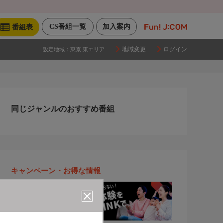
CS番組一覧
加入案内
番組表
地域変更
ログイン
設定地域：
東京 東エリア
同じジャンルのおすすめ番組
キャンペーン・お得な情報