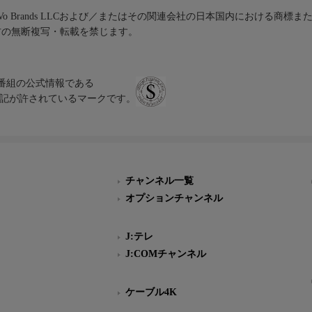
iVo Brands LLCおよび／またはその関連会社の日本国内における商標
材の無断複写・転載を禁じます。
、テレビ番組の公式情報である
スにのみ表記が許されているマークです。
チャンネル一覧
オプションチャンネル
J:テレ
J:COMチャンネル
ケーブル4K