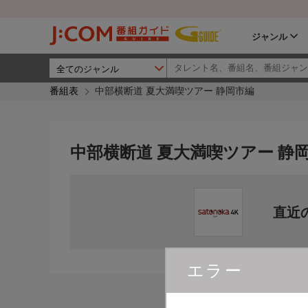
ジャンル
番組表
中部横断道 夏大満喫ツアー 静岡市編
中部横断道 夏大満喫ツアー 静
直近
エラー