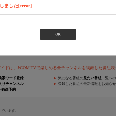
した[error]
OK
組ガイドは、J:COM TVで楽しめる全チャンネルを網羅した番組
検索ワード登録
気になる番組の
見たい番組
一覧への
入りチャンネル
登録した番組の最新情報をお知らせ
ト録画予約
ございます。