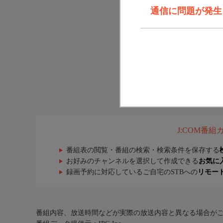
通信に問題が発生しま
J:COM番
番組表の閲覧・番組の検索・検索条件を保存する
お好みのチャンネルを選択して作成できる
お気に
録画予約に対応しているご自宅のSTBへの
リモー
番組内容、放送時間などが実際の放送内容と異なる場合が