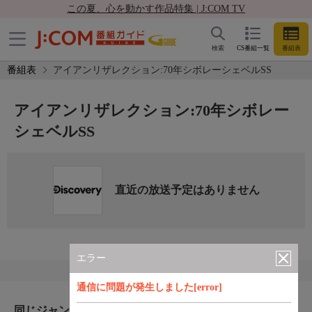
この夏、心を動かす作品特集 | J:COM TV
検索
CS番組一覧
番組表
番組表
アイアンリザレクション:70年シボレーシェベルSS
アイアンリザレクション:70年シボレー
シェベルSS
直近の放送予定はありません
エラー
通信に問題が発生しました[error]
同じジャンルのおすすめ番組