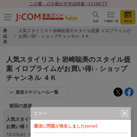
この夏、心を動かす作品特集 | J:COM TV
検索
CS番組一覧
番組表
番
人気スタイリスト岩崎聡美のスタイル提案 イロプライムが
組
お買い得! - ショップチャンネル ４Ｋ
表
人気スタイリスト岩崎聡美のスタイル提
案 イロプライムがお買い得! - ショップ
チャンネル ４Ｋ
放送スケジュール一覧
前回の放送
エラー
人気スタイリスト岩崎聡美のスタイル提案 イロプライムが
通信に問題が発生しました[error]
お買い得！
7月22日(水)
05:00〜06:00