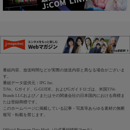
番組内容、放送時間などが実際の放送内容と異なる場合がございま
す。
番組データ提供元：IPG Inc.
TiVo、Gガイド、G-GUIDE、およびGガイドロゴは、米国TiVo
Brands LLCおよび／またはその関連会社の日本国内における商標ま
たは登録商標です。
このホームページに掲載している記事・写真等あらゆる素材の無断
複写・転載を禁じます。
Official Program Data Mark（公式番組情報マーク）