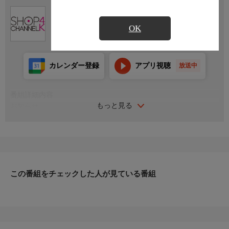
Ch.430
ショップチャンネル ４Ｋ
OK
カレンダー登録
アプリ視聴
放送中
番組詳細内容
もっと見る
お知らせ
日本初のショッピング専門チャンネルとして1996年にスタート。
ファッション、ビューティー、ホームグッズ、グルメなど、バイ
ヤーが厳選した商品を24時間ご紹介。世界中の逸品に出会う喜び
を生放送ならではの臨場感と一緒にお楽しみください。
＊ライブ放送につき、番組および商品内容に変更が生じる場合も
この番組をチェックした人が見ている番組
ございます。
ＨＰ：https://www.shopch.jp