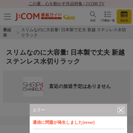
この夏、心を動かす作品特集 | J:COM TV
検索
CS番組一覧
番組表
番組
スリムなのに大容量! 日本製で丈夫 新越 ステンレス水切
表
りラック
スリムなのに大容量! 日本製で丈夫 新越
ステンレス水切りラック
直近の放送予定はありません
エラー
通信に問題が発生しました[error]