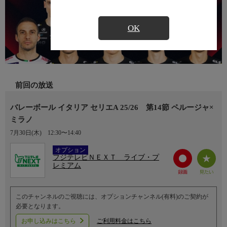
OK
前回の放送
バレーボール イタリア セリエA 25/26 第14節 ペルージャ×
ミラノ
7月30日(木)
12:30〜14:40
Ch.752
オプション
フジテレビＮＥＸＴ ライブ・プ
レミアム
このチャンネルのご視聴には、オプションチャンネル(有料)のご契約が
必要となります。
お申し込みはこちら
ご利用料金はこちら