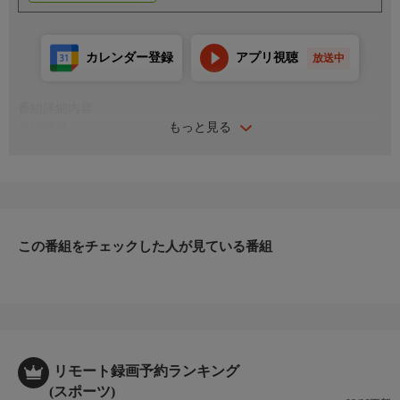
カレンダー登録
アプリ視聴
放送中
番組詳細内容
もっと見る
番組情報
バレーボール世界最高峰のリーグ「イタリア セリエA」から、日
本代表の絶対的エース・石川祐希が所属する、強豪ペルージャの
試合を再放送！
この番組をチェックした人が見ている番組
リモート録画予約ランキング
(スポーツ)