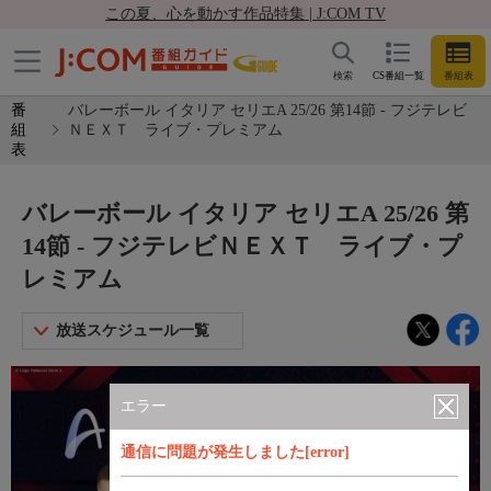
この夏、心を動かす作品特集 | J:COM TV
検索
CS番組一覧
番組表
番
バレーボール イタリア セリエA 25/26 第14節 - フジテレビ
組
ＮＥＸＴ ライブ・プレミアム
表
バレーボール イタリア セリエA 25/26 第
14節 - フジテレビＮＥＸＴ ライブ・プ
レミアム
放送スケジュール一覧
エラー
通信に問題が発生しました[error]