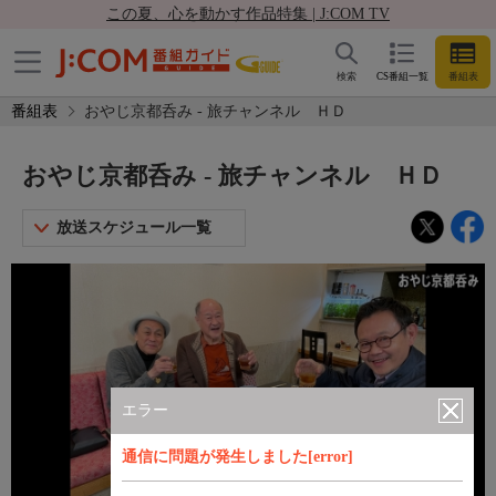
この夏、心を動かす作品特集 | J:COM TV
検索
CS番組一覧
番組表
番組表
おやじ京都呑み - 旅チャンネル ＨＤ
おやじ京都呑み - 旅チャンネル ＨＤ
放送スケジュール一覧
エラー
通信に問題が発生しました[error]