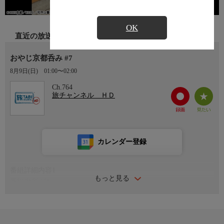
OK
直近の放送
おやじ京都呑み #7
8月9日(日)
01:00〜02:00
Ch.764
旅チャンネル ＨＤ
カレンダー登録
番組詳細内容1
もっと見る
番組内容 1/3
年間60日以上は京都に滞在する「京都通」の角野卓造さん。一
方、近藤芳正さんは結婚を機に2020年から「京都暮らし」。そん
な京都に魅せられた個性派俳優二人が呑み歩きしたら！？・・・