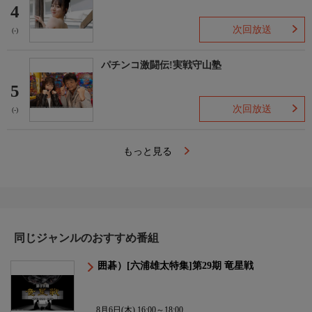
4
次回放送
(-)
パチンコ激闘伝!実戦守山塾
5
次回放送
(-)
もっと見る
同じジャンルのおすすめ番組
囲碁）[六浦雄太特集]第29期 竜星戦
8月6日(木) 16:00～18:00