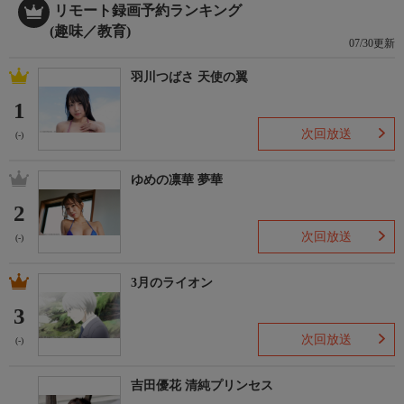
リモート録画予約ランキング
(趣味／教育)
07/30更新
羽川つばさ 天使の翼
1
次回放送
(-)
ゆめの凛華 夢華
2
次回放送
(-)
3月のライオン
3
次回放送
(-)
吉田優花 清純プリンセス