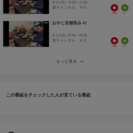
8/11(火)
14:00～15:00
旅チャンネル ＨＤ
番組詳細内容2
おやじ京都呑み #2
※次回は内容が異なる場合があります。ご了承ください。
8/12(水)
07:00～08:00
旅チャンネル ＨＤ
もっと見る
この番組をチェックした人が見ている番組