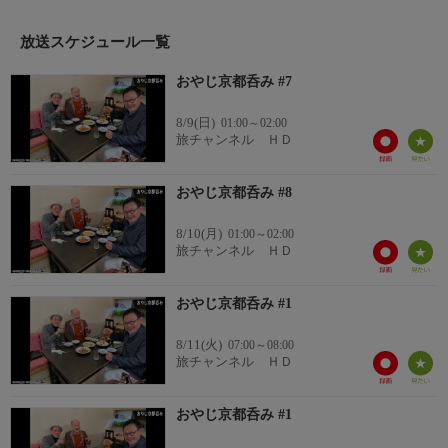
ということで、京都を舞台にしたおやじ達の新感覚グルメエンタ
ーテインメント番組！予約困難の人気店から知る人ぞ知る名店、
放送スケジュール一覧
ぶらりと立ち寄る居酒屋まで・・・料理のジャンルを問わず、多
彩なお店を紹介しつつ、京都呑みの流儀を伝授します。
おやじ京都呑み #7
番組内容 2/3
＜出演者＞
8/9(日)
01:00～02:00
◆角野卓造（かどの たくぞう）
旅チャンネル ＨＤ
◆近藤芳正（こんどう よしまさ）
おやじ京都呑み #8
第7話 旬の肴で酔いしれる
今回、角野＆近藤コンビが最初に訪れるのは…京都の町中にある
8/10(月)
01:00～02:00
酒蔵。豊臣秀吉や千利休も愛した名水とこだわりの酒米で作った
旅チャンネル ＨＤ
日本酒を手に入れ、二人はその酒に合う美味しいアテを求め、当
てのない旅へ！？
おやじ京都呑み #1
番組内容 3/3
なんと、畑で収穫したとれたての野菜を使ってお料理に挑戦する
8/11(火)
07:00～08:00
ことに！飲みながら、わいわいクッキングする様子は、まるで別
旅チャンネル ＨＤ
番組「おやじキッチン」！？最後には祇園の割烹へ。次々と出さ
れる割烹の枠を超えたノンジャンル料理の数…美味しい酒と旬の
おやじ京都呑み #1
肴で酔いしれたおやじ達の一日をご覧ください。