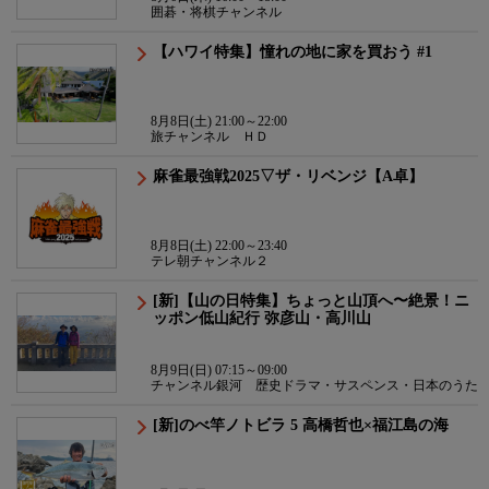
囲碁・将棋チャンネル
【ハワイ特集】憧れの地に家を買おう #1
8月8日(土) 21:00～22:00
旅チャンネル ＨＤ
麻雀最強戦2025▽ザ・リベンジ【A卓】
8月8日(土) 22:00～23:40
テレ朝チャンネル２
[新]【山の日特集】ちょっと山頂へ〜絶景！ニ
ッポン低山紀行 弥彦山・高川山
8月9日(日) 07:15～09:00
チャンネル銀河 歴史ドラマ・サスペンス・日本のうた
[新]のべ竿ノトビラ 5 高橋哲也×福江島の海