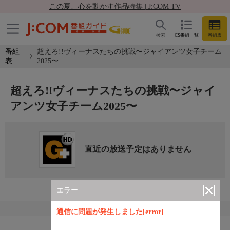
この夏、心を動かす作品特集 | J:COM TV
検索
CS番組一覧
番組表
番組
超えろ!!ヴィーナスたちの挑戦〜ジャイアンツ女子チーム
表
2025〜
超えろ!!ヴィーナスたちの挑戦〜ジャイ
アンツ女子チーム2025〜
直近の放送予定はありません
エラー
通信に問題が発生しました[error]