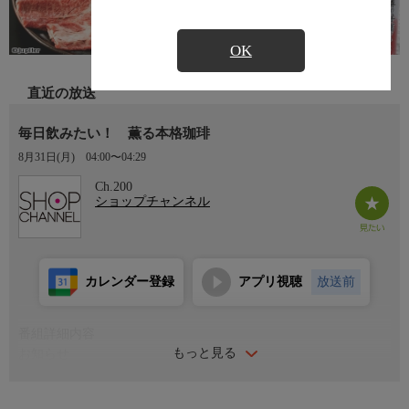
OK
直近の放送
毎日飲みたい！ 薫る本格珈琲
8月31日(月)
04:00〜04:29
Ch.200
ショップチャンネル
カレンダー登録
アプリ視聴
放送前
番組詳細内容
もっと見る
お知らせ
日本初のショッピング専門チャンネルとして1996年にスタート。
ファッション、ビューティー、ホームグッズ、グルメなど、バイ