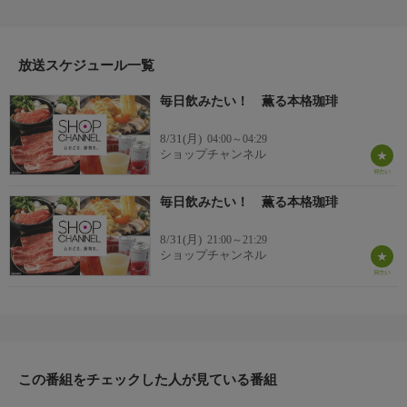
ヤーが厳選した商品を24時間ご紹介。世界中の逸品に出会う喜び
を生放送ならではの臨場感と一緒にお楽しみください。
＊ライブ放送につき、番組および商品内容に変更が生じる場合も
放送スケジュール一覧
ございます。
毎日飲みたい！ 薫る本格珈琲
ＨＰ：https://www.shopch.jp
8/31(月)
04:00～04:29
ショップチャンネル
毎日飲みたい！ 薫る本格珈琲
8/31(月)
21:00～21:29
ショップチャンネル
この番組をチェックした人が見ている番組