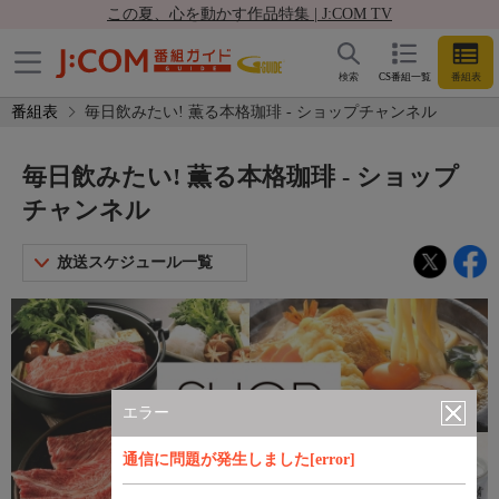
この夏、心を動かす作品特集 | J:COM TV
検索
CS番組一覧
番組表
番組表
毎日飲みたい! 薫る本格珈琲 - ショップチャンネル
毎日飲みたい! 薫る本格珈琲 - ショップ
チャンネル
放送スケジュール一覧
エラー
通信に問題が発生しました[error]