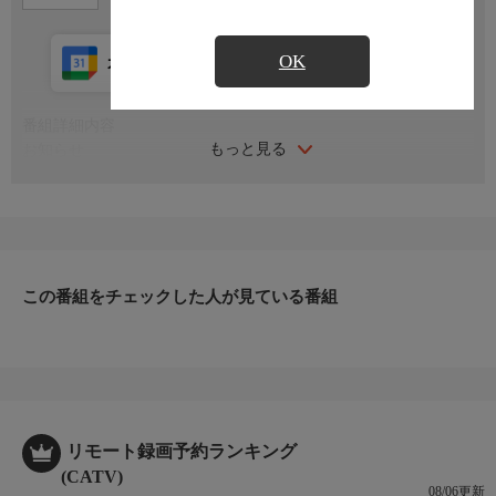
OK
カレンダー登録
アプリ視聴
放送中
番組詳細内容
もっと見る
お知らせ
日本初のショッピング専門チャンネルとして1996年にスタート。
ファッション、ビューティー、ホームグッズ、グルメなど、バイ
ヤーが厳選した商品を24時間ご紹介。世界中の逸品に出会う喜び
を生放送ならではの臨場感と一緒にお楽しみください。
＊ライブ放送につき、番組および商品内容に変更が生じる場合も
この番組をチェックした人が見ている番組
ございます。
ＨＰ：https://www.shopch.jp
リモート録画予約ランキング
(CATV)
08/06更新