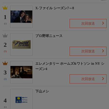
X-ファイル シーズン7～8
1
次回放送
(-)
プロ野球ニュース
2
次回放送
(1)
エレメンタリー ホームズ&ワトソン in NY シ
ーズン4
3
次回放送
(2)
下山メシ
4
(-)