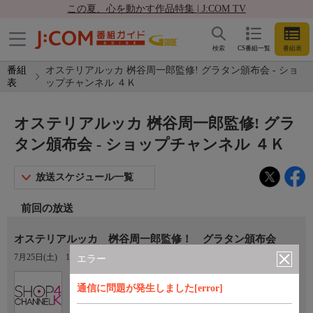
この夏、心を動かす作品特集 | J:COM TV
検索
CS番組一覧
番組表
番組
オステリアルッカ 桝谷周一郎監修! グラタン頒布会 - ショ
表
ップチャンネル ４Ｋ
オステリアルッカ 桝谷周一郎監修! グラ
タン頒布会 - ショップチャンネル ４Ｋ
放送スケジュール一覧
前回の放送
オステリアルッカ 桝谷周一郎監修！ グラタン頒布会
7月25日(土)
19:00〜20:00
エラー
Ch.430
通信に問題が発生しました[error]
ショップチャンネル ４Ｋ