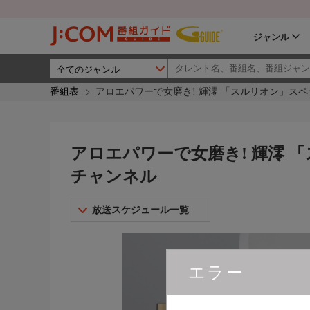
ジャンル
番組表
アロエパワーで女磨き! 輝澪 「スルリオン」スペ
アロエパワーで女磨き! 輝澪 「
チャンネル
放送スケジュール一覧
エラー