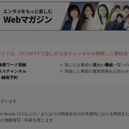
組ガイドは、J:COM TVで楽しめる全チャンネルを網羅した番組
検索ワード登録
気になる番組の
見たい番組
一覧への
入りチャンネル
登録した番組の最新情報をお知らせ
ト録画予約
ございます。
iVo Brands LLCおよび／またはその関連会社の日本国内における商標
材の無断複写・転載を禁じます。