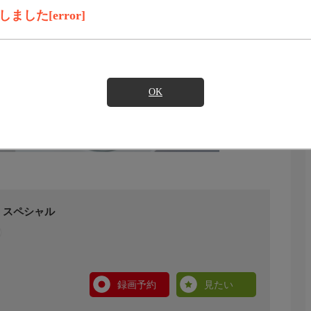
した[error]
OK
」スペシャル
録画予約
見たい