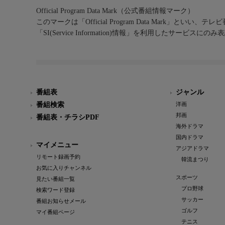
Official Program Data Mark（公式番組情報マーク）
このマークは「Official Program Data Mark」といい
「SI(Service Information)情報」を利用したサービ
番組表
ジャンル
番組検索
洋画
邦画
番組表・チラシPDF
海外ドラマ
国内ドラマ
マイメニュー
アジアドラマ
リモート録画予約
韓流まつり
お気に入りチャンネル
スポーツ
見たい番組一覧
プロ野球
検索ワード登録
サッカー
番組お知らせメール
ゴルフ
マイ番組ページ
テニス