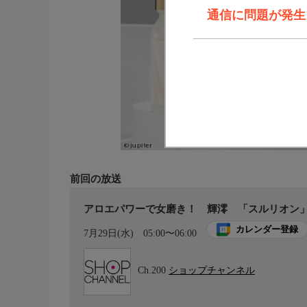
通信に問題が発生しま
前回の放送
アロエパワーで女磨き！ 輝澪 「スルリオン
カレンダー登録
7月29日(水)
05:00〜06:00
Ch.200
ショップチャンネル