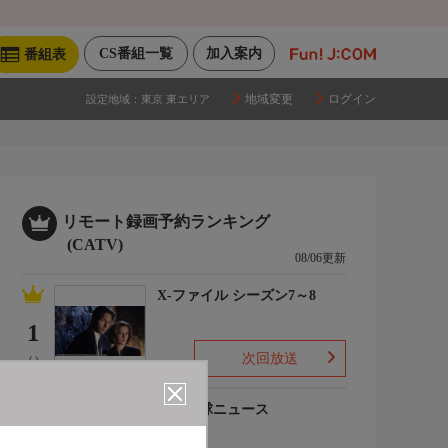
CS番組一覧
加入案内
番組表
地域変更
ログイン
設定地域：
東京 東エリア
リモート録画予約ランキング
(CATV)
08/06更新
X-ファイル シーズン7～8
1
次回放送
(-)
プロ野球ニュース
2