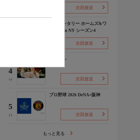
次回放送
(1)
エレメンタリー ホームズ&ワ
トソン in NY シーズン4
3
次回放送
(2)
下山メシ
4
次回放送
(-)
プロ野球 2026 DeNA×阪神
5
次回放送
(-)
もっと見る