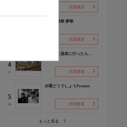
次回放送
(2)
ゆめの凛華 夢華
3
次回放送
(-)
あなたと温泉に行ったら…
4
次回放送
(-)
水曜どうでしょうPremier
5
次回放送
(4)
もっと見る