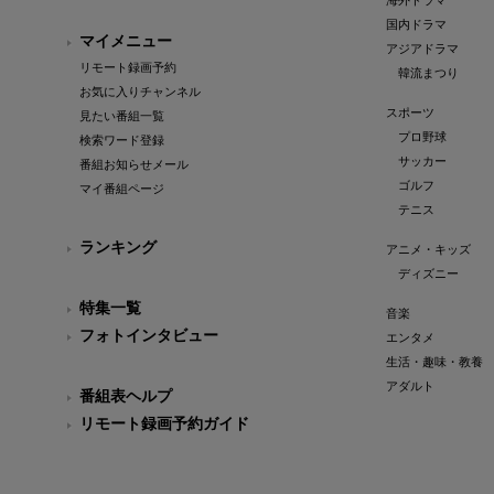
海外ドラマ
国内ドラマ
マイメニュー
アジアドラマ
リモート録画予約
韓流まつり
お気に入りチャンネル
スポーツ
見たい番組一覧
プロ野球
検索ワード登録
サッカー
番組お知らせメール
ゴルフ
マイ番組ページ
テニス
ランキング
アニメ・キッズ
ディズニー
特集一覧
音楽
フォトインタビュー
エンタメ
生活・趣味・教養
アダルト
番組表ヘルプ
リモート録画予約ガイド