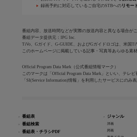
録画予約に対応しているご自宅のSTBへの
リモー
番組内容、放送時間などが実際の放送内容と異なる場合が
番組データ提供元：IPG Inc.
TiVo、Gガイド、G-GUIDE、およびGガイドロゴは、米国T
このホームページに掲載している記事・写真等あらゆる素
Official Program Data Mark（公式番組情報マーク）
このマークは「Official Program Data Mark」といい
「SI(Service Information)情報」を利用したサービ
番組表
ジャンル
番組検索
洋画
邦画
番組表・チラシPDF