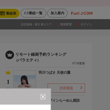
CS番組一覧
加入案内
番組表
地域変更
ログイン
設定地域：
東京 東エリア
リモート録画予約ランキング
(バラエティ)
07/30更新
羽川つばさ 天使の翼
1
次回放送
(-)
ドライブインらーめん探訪
2