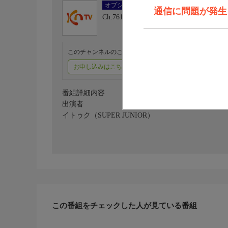
オプション
通信に問題が発生しま
Ch.761
KNTV
このチャンネルのご視聴には、オプションチャンネル(有料
お申し込みはこちら
ご利用料金はこちら
番組詳細内容
出演者
イトゥク（SUPER JUNIOR）
この番組をチェックした人が見ている番組