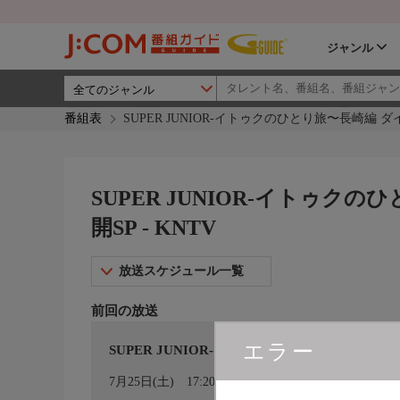
ジャンル
番組表
SUPER JUNIOR-イトゥクのひとり旅〜長崎編 ダ
SUPER JUNIOR-イトゥク
開SP - KNTV
放送スケジュール一覧
前回の放送
エラー
SUPER JUNIOR-イトゥクのひとり旅〜長崎編
カレンダー登録
7月25日(土)
17:20〜18:15