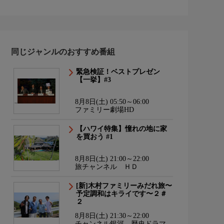
同じジャンルのおすすめ番組
緊急検証！ベストプレゼン
【一挙】#3
8月8日(土) 05:50～06:00
ファミリー劇場HD
【ハワイ特集】憧れの地に家
を買おう #1
8月8日(土) 21:00～22:00
旅チャンネル ＨＤ
[新]木村ファミリーみだれ旅〜
予定調和はキライです〜２＃
２
8月8日(土) 21:30～22:00
チャンネル銀河 歴史ドラマ・