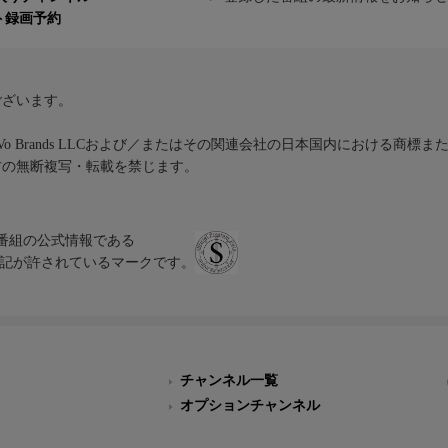
ト録画予約
ございます。
iVo Brands LLCおよび／またはその関連会社の日本国内における商標
材の無断複写・転載を禁じます。
、テレビ番組の公式情報である
スにのみ表記が許されているマークです。
チャンネル一覧
オプションチャンネル