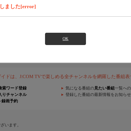
した[error]
OK
組ガイドは、J:COM TVで楽しめる全チャンネルを網羅した番組
検索ワード登録
気になる番組の
見たい番組
一覧への
入りチャンネル
登録した番組の最新情報をお知らせ
ト録画予約
ございます。