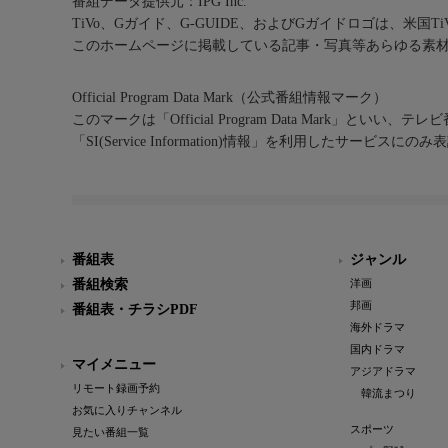
番組データ提供元：IPG Inc.
TiVo、Gガイド、G-GUIDE、およびGガイドロゴは、米国T
このホームページに掲載している記事・写真等あらゆる素
Official Program Data Mark（公式番組情報マーク）
このマークは「Official Program Data Mark」といい
「SI(Service Information)情報」を利用したサービ
番組表
ジャンル
番組検索
洋画
邦画
番組表・チラシPDF
海外ドラマ
国内ドラマ
マイメニュー
アジアドラマ
リモート録画予約
韓流まつり
お気に入りチャンネル
スポーツ
見たい番組一覧