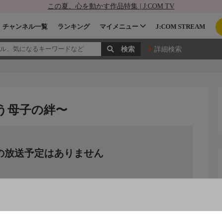
この夏、心を動かす作品特集 | J:COM TV
チャンネル一覧
ランキング
マイメニュー
J:COM STREAM
詳細検索
う母子の絆〜
の放送予定はありません