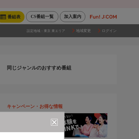
CS番組一覧
加入案内
番組表
地域変更
ログイン
設定地域：
東京 東エリア
同じジャンルのおすすめ番組
キャンペーン・お得な情報