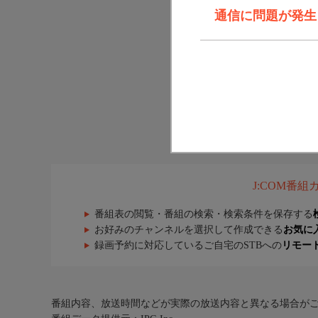
通信に問題が発生しま
J:COM番
番組表の閲覧・番組の検索・検索条件を保存する
お好みのチャンネルを選択して作成できる
お気に
録画予約に対応しているご自宅のSTBへの
リモー
番組内容、放送時間などが実際の放送内容と異なる場合が