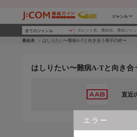
ジャンル
番組表
はしりたい〜難病A-Tと向き合う母子の絆〜
はしりたい〜難病A-Tと向き合
直近
エラー