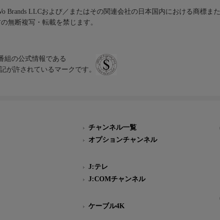
iVo Brands LLCおよび／またはその関連会社の日本国内における商標
材の無断複写・転載を禁じます。
、テレビ番組の公式情報である
スにのみ表記が許されているマークです。
チャンネル一覧
オプションチャンネル
J:テレ
J:COMチャンネル
ケーブル4K