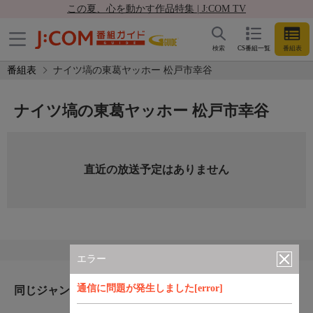
この夏、心を動かす作品特集 | J:COM TV
検索
CS番組一覧
番組表
番組表
ナイツ塙の東葛ヤッホー 松戸市幸谷
ナイツ塙の東葛ヤッホー 松戸市幸谷
直近の放送予定はありません
エラー
通信に問題が発生しました[error]
同じジャンルのおすすめ番組