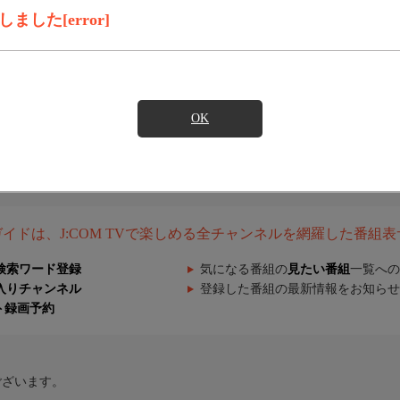
した[error]
OK
組ガイドは、J:COM TVで楽しめる全チャンネルを網羅した番組
検索ワード登録
気になる番組の
見たい番組
一覧への
入りチャンネル
登録した番組の最新情報をお知らせ
ト録画予約
ございます。