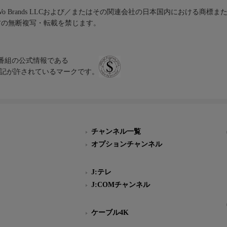
iVo Brands LLCおよび／またはその関連会社の日本国内における商標
材の無断複写・転載を禁じます。
、テレビ番組の公式情報である
スにのみ表記が許されているマークです。
チャンネル一覧
オプションチャンネル
J:テレ
J:COMチャンネル
ケーブル4K