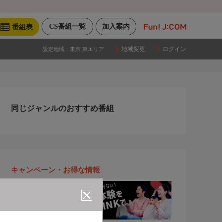
CS番組一覧
加入案内
番組表
地域変更
ログイン
設定地域：
東京 東エリア
同じジャンルのおすすめ番組
キャンペーン・お得な情報