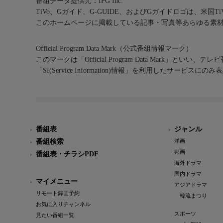
番組データ提供元：IPG Inc.
TiVo、Gガイド、G-GUIDE、およびGガイドロゴは、米国T
このホームページに掲載している記事・写真等あらゆる素
Official Program Data Mark（公式番組情報マーク）
このマークは「Official Program Data Mark」といい
「SI(Service Information)情報」を利用したサービ
番組表
ジャンル
番組検索
洋画
邦画
番組表・チラシPDF
海外ドラマ
国内ドラマ
マイメニュー
アジアドラマ
リモート録画予約
韓流まつり
お気に入りチャンネル
スポーツ
見たい番組一覧