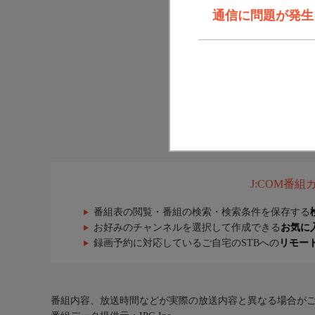
通信に問題が発生しま
J:COM番
番組表の閲覧・番組の検索・検索条件を保存する
お好みのチャンネルを選択して作成できる
お気に
録画予約に対応しているご自宅のSTBへの
リモー
番組内容、放送時間などが実際の放送内容と異なる場合が