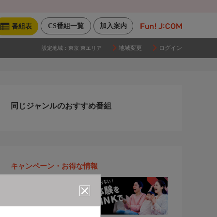
CS番組一覧
加入案内
番組表
地域変更
ログイン
設定地域：
東京 東エリア
同じジャンルのおすすめ番組
キャンペーン・お得な情報