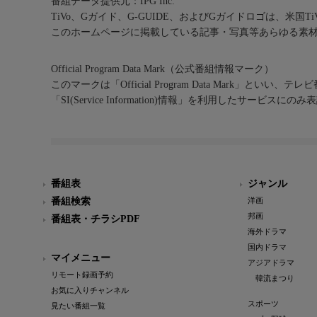
番組データ提供元：IPG Inc.
TiVo、Gガイド、G-GUIDE、およびGガイドロゴは、米国T
このホームページに掲載している記事・写真等あらゆる素
Official Program Data Mark（公式番組情報マーク）
このマークは「Official Program Data Mark」といい
「SI(Service Information)情報」を利用したサービ
番組表
ジャンル
番組検索
洋画
邦画
番組表・チラシPDF
海外ドラマ
国内ドラマ
マイメニュー
アジアドラマ
リモート録画予約
韓流まつり
お気に入りチャンネル
スポーツ
見たい番組一覧