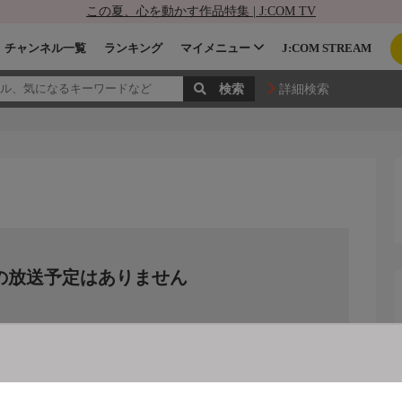
この夏、心を動かす作品特集 | J:COM TV
チャンネル一覧
ランキング
マイメニュー
J:COM STREAM
詳細検索
の放送予定はありません