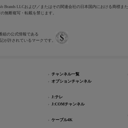
iVo Brands LLCおよび／またはその関連会社の日本国内における商標
材の無断複写・転載を禁じます。
、テレビ番組の公式情報である
スにのみ表記が許されているマークです。
チャンネル一覧
オプションチャンネル
J:テレ
J:COMチャンネル
ケーブル4K