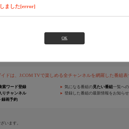
した[error]
OK
組ガイドは、J:COM TVで楽しめる全チャンネルを網羅した番組
検索ワード登録
気になる番組の
見たい番組
一覧への
入りチャンネル
登録した番組の最新情報をお知らせ
ト録画予約
ございます。