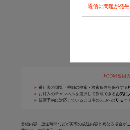
通信に問題が発生しま
J:COM番
番組表の閲覧・番組の検索・検索条件を保存する
お好みのチャンネルを選択して作成できる
お気に
録画予約に対応しているご自宅のSTBへの
リモー
番組内容、放送時間などが実際の放送内容と異なる場合が