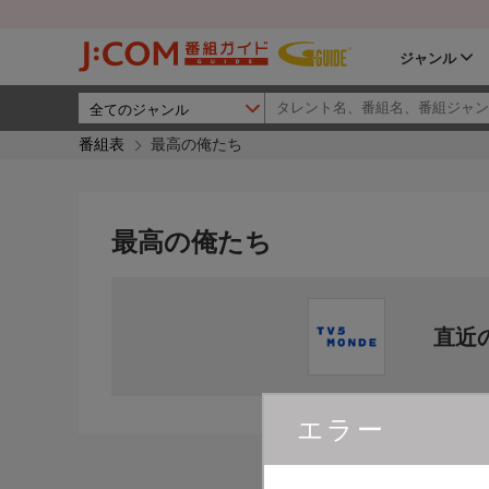
ジャンル
番組表
最高の俺たち
最高の俺たち
直近
エラー