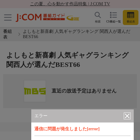
この夏、心を動かす作品特集 | J:COM TV
検索
CS番組一覧
番組表
番組
よしもと新喜劇 人気ギャグランキング 関西人が選んだ
BEST66
表
よしもと新喜劇 人気ギャグランキング
関西人が選んだBEST66
直近の放送予定はありません
エラー
通信に問題が発生しました[error]