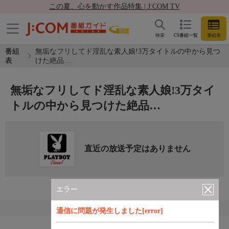
この夏、心を動かす作品特集 | J:COM TV
検索
CS番組一覧
番組表
番組
無垢なフリしてド淫乱な素人娘!3万タイトルの中から見つ
表
けた絶品…
無垢なフリしてド淫乱な素人娘!3万タイ
トルの中から見つけた絶品…
直近の放送予定はありません
エラー
通信に問題が発生しました[error]