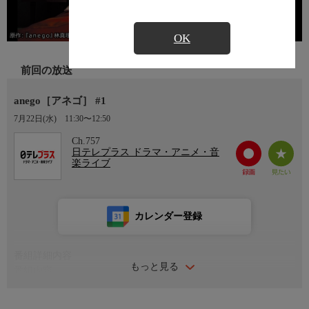
OK
前回の放送
anego［アネゴ］ #1
7月22日(水)
11:30〜12:50
Ch.757
日テレプラス ドラマ・アニメ・音
楽ライブ
カレンダー登録
番組詳細内容
もっと見る
番組内容
女も30過ぎれば、いろんなことが気にかかる…。
それなりに仕事もできて、一見颯爽と見えるキャリアウーマンで