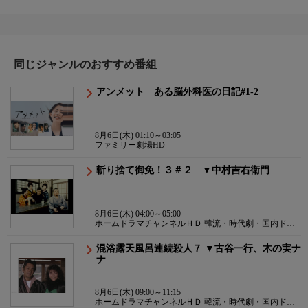
同じジャンルのおすすめ番組
アンメット ある脳外科医の日記#1-2
8月6日(木) 01:10～03:05
ファミリー劇場HD
斬り捨て御免！３＃２ ▼中村吉右衛門
8月6日(木) 04:00～05:00
ホームドラマチャンネルＨＤ 韓流・時代劇・国内ドラ
マ
混浴露天風呂連続殺人７ ▼古谷一行、木の実ナ
ナ
8月6日(木) 09:00～11:15
ホームドラマチャンネルＨＤ 韓流・時代劇・国内ドラ