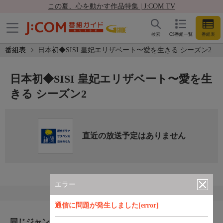
この夏、心を動かす作品特集 | J:COM TV
検索
CS番組一覧
番組表
番組表
日本初◆SISI 皇妃エリザベート〜愛を生きる シーズン2
日本初◆SISI 皇妃エリザベート〜愛を生
きる シーズン2
直近の放送予定はありません
エラー
通信に問題が発生しました[error]
同じジャンルのおすすめ番組