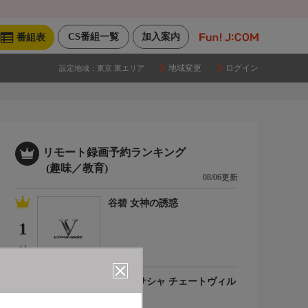
CS番組一覧
加入案内
番組表
地域変更
ログイン
設定地域：
東京 東エリア
リモート録画予約ランキング
(趣味／教育)
08/06更新
谷碧 女神の誘惑
1
(-)
百合川サシャ チェートヴィル
チ
2