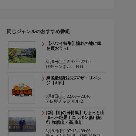
同じジャンルのおすすめ番組
【ハワイ特集】憧れの地に家
を買おう #1
8月8日(土) 21:00～22:00
旅チャンネル ＨＤ
麻雀最強戦2025▽ザ・リベン
ジ【A卓】
8月8日(土) 22:00～23:40
テレ朝チャンネル２
[新]【山の日特集】ちょっと山
頂へ〜絶景！ニッポン低山紀
行 弥彦山・高川山
8月9日(日) 07:15～09:00
チャンネル銀河 歴史ドラマ・