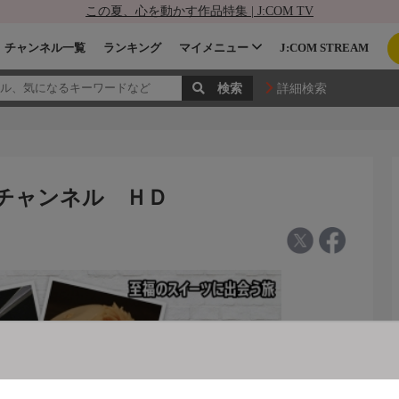
この夏、心を動かす作品特集 | J:COM TV
チャンネル一覧
ランキング
マイメニュー
J:COM STREAM
詳細検索
旅チャンネル ＨＤ