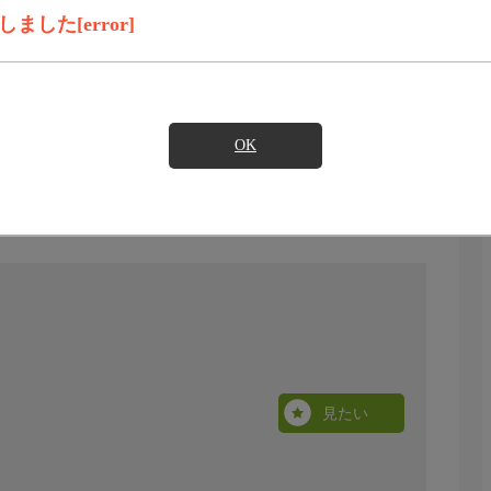
した[error]
OK
見たい