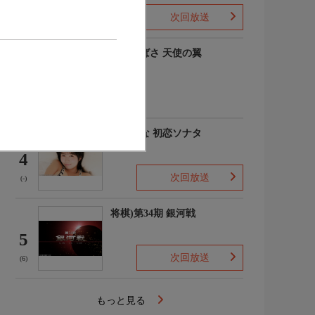
次回放送
(-)
羽川つばさ 天使の翼
3
(1)
秋田そな 初恋ソナタ
4
次回放送
(-)
将棋)第34期 銀河戦
5
次回放送
(6)
もっと見る