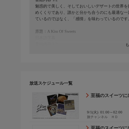
魅惑的で美しく、そしておいしいデザートの世界を
めくくりであり、誰かと分かち合うのにも最適な一
ているのではなく、「感情」を味わっているのです
原題：A Kiss Of Sweets
日本語字幕
番組内容 2/2
Episode 1 スイーツの美学
目で楽しむ芸術、デザートの世界へようこそ。日本
スのアートスイーツまで、東西の美意識が交差する
を紹介します。
放送スケジュール一覧
至福のスイーツに出
9/1(火)
01:00～02:00
旅チャンネル ＨＤ
至福のスイーツに出