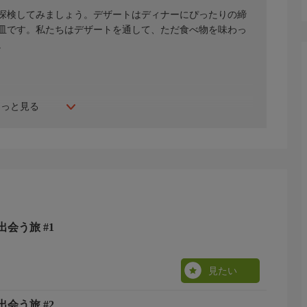
探検してみましょう。デザートはディナーにぴったりの締
皿です。私たちはデザートを通して、ただ食べ物を味わっ
。
もっと見る
の餅、韓国の米菓子、中国のヒョウ花技術、そしてフラン
甘美な旅。伝統と革新が織りなす、美しきスイーツの進化
会う旅 #1
見たい
会う旅 #2