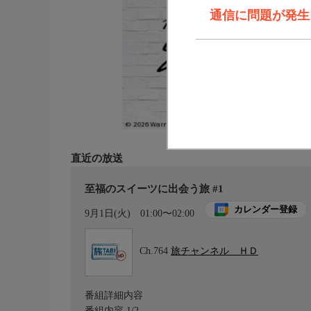
通信に問題が発生しま
直近の放送
至福のスイーツに出会う旅 #1
カレンダー登録
9月1日(火)
01:00〜02:00
Ch.764
旅チャンネル ＨＤ
番組詳細内容
番組内容 1/2