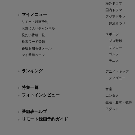
海外ドラマ
国内ドラマ
マイメニュー
アジアドラマ
リモート録画予約
韓流まつり
お気に入りチャンネル
スポーツ
見たい番組一覧
プロ野球
検索ワード登録
サッカー
番組お知らせメール
ゴルフ
マイ番組ページ
テニス
ランキング
アニメ・キッズ
ディズニー
特集一覧
音楽
フォトインタビュー
エンタメ
生活・趣味・教養
アダルト
番組表ヘルプ
リモート録画予約ガイド