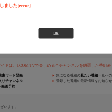
した[error]
OK
組ガイドは、J:COM TVで楽しめる全チャンネルを網羅した番組
検索ワード登録
気になる番組の
見たい番組
一覧への
入りチャンネル
登録した番組の最新情報をお知らせ
ト録画予約
ございます。