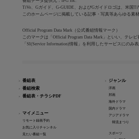
番組データ提供元：IPG Inc.
TiVo、Gガイド、G-GUIDE、およびGガイドロゴは、米国T
このホームページに掲載している記事・写真等あらゆる素
Official Program Data Mark（公式番組情報マーク）
このマークは「Official Program Data Mark」といい
「SI(Service Information)情報」を利用したサービ
番組表
ジャンル
番組検索
洋画
邦画
番組表・チラシPDF
海外ドラマ
国内ドラマ
マイメニュー
アジアドラマ
リモート録画予約
韓流まつり
お気に入りチャンネル
スポーツ
見たい番組一覧