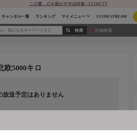
この夏、心を動かす作品特集 | J:COM TV
チャンネル一覧
ランキング
マイメニュー
J:COM STREAM
詳細検索
欧5000キロ
の放送予定はありません