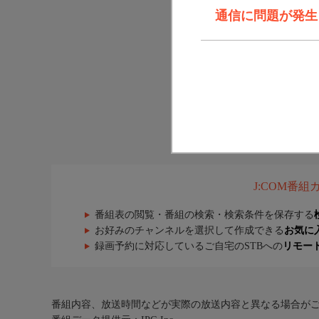
通信に問題が発生しま
J:COM番
番組表の閲覧・番組の検索・検索条件を保存する
お好みのチャンネルを選択して作成できる
お気に
録画予約に対応しているご自宅のSTBへの
リモー
番組内容、放送時間などが実際の放送内容と異なる場合が