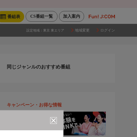
CS番組一覧
加入案内
番組表
地域変更
ログイン
設定地域：
東京 東エリア
同じジャンルのおすすめ番組
キャンペーン・お得な情報