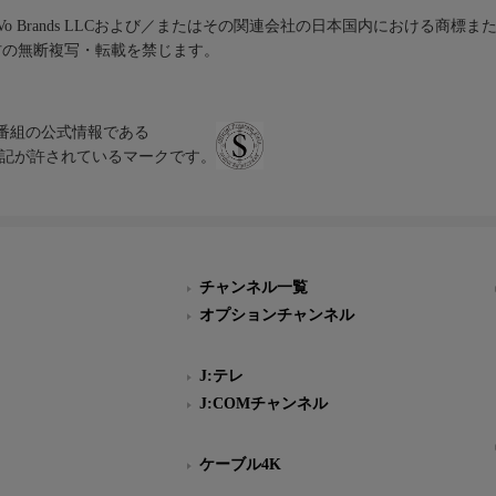
iVo Brands LLCおよび／またはその関連会社の日本国内における商標
材の無断複写・転載を禁じます。
、テレビ番組の公式情報である
スにのみ表記が許されているマークです。
チャンネル一覧
オプションチャンネル
J:テレ
J:COMチャンネル
ケーブル4K