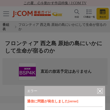
この夏、心を動かす作品特集 | J:COM TV
検索
CS番組一覧
番組表
番組
フロンティア 西之島 原始の島にいかにして生命が宿るの
表
か
フロンティア 西之島 原始の島にいかに
して生命が宿るのか
直近の放送予定はありません
エラー
通信に問題が発生しました[error]