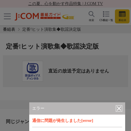
この夏、心を動かす作品特集 | J:COM TV
検索
CS番組一覧
番組表
番組表
定番!ヒット演歌集◆歌謡決定版
定番!ヒット演歌集◆歌謡決定版
直近の放送予定はありません
エラー
通信に問題が発生しました[error]
同じジャンルのおすすめ番組