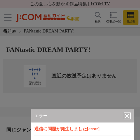
この夏、心を動かす作品特集 | J:COM TV
検索
CS番組一覧
番組表
FANtastic DREAM PARTY!
番組表
FANtastic DREAM PARTY!
直近の放送予定はありません
エラー
通信に問題が発生しました[error]
同じジャンルのおすすめ番組