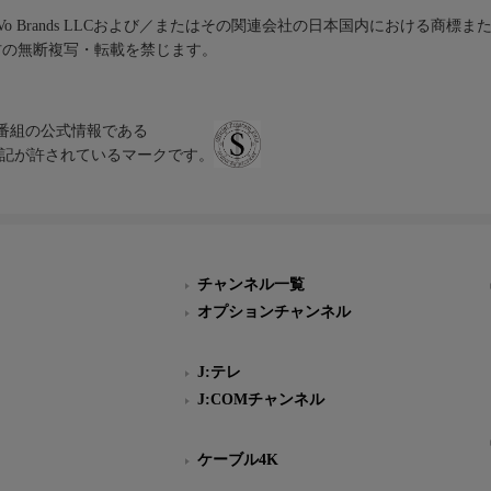
iVo Brands LLCおよび／またはその関連会社の日本国内における商標
材の無断複写・転載を禁じます。
、テレビ番組の公式情報である
スにのみ表記が許されているマークです。
チャンネル一覧
オプションチャンネル
J:テレ
J:COMチャンネル
ケーブル4K