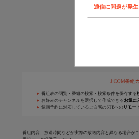
通信に問題が発生しま
J:COM番
番組表の閲覧・番組の検索・検索条件を保存する
お好みのチャンネルを選択して作成できる
お気に
録画予約に対応しているご自宅のSTBへの
リモー
番組内容、放送時間などが実際の放送内容と異なる場合が