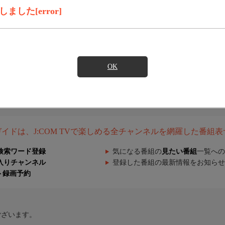
した[error]
OK
組ガイドは、J:COM TVで楽しめる全チャンネルを網羅した番組
検索ワード登録
気になる番組の
見たい番組
一覧への
入りチャンネル
登録した番組の最新情報をお知らせ
ト録画予約
ございます。