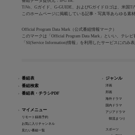
番組データ提供元：IPG Inc.
TiVo、Gガイド、G-GUIDE、およびGガイドロゴは、米国T
このホームページに掲載している記事・写真等あらゆる素
Official Program Data Mark（公式番組情報マーク）
このマークは「Official Program Data Mark」といい
「SI(Service Information)情報」を利用したサービ
番組表
ジャンル
番組検索
洋画
邦画
番組表・チラシPDF
海外ドラマ
国内ドラマ
マイメニュー
アジアドラマ
リモート録画予約
韓流まつり
お気に入りチャンネル
スポーツ
見たい番組一覧