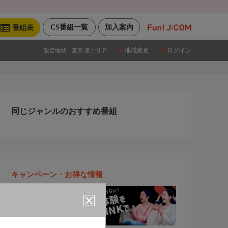
CS番組一覧
加入案内
番組表
地域変更
ログイン
設定地域：
東京 東エリア
同じジャンルのおすすめ番組
キャンペーン・お得な情報