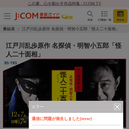
この夏、心を動かす作品特集 | J:COM TV
検索
CS番組一覧
番組表
番組表
江戸川乱歩原作 名探偵・明智小五郎「怪人二十面相」
江戸川乱歩原作 名探偵・明智小五郎「怪
人二十面相」
エラー
通信に問題が発生しました[error]