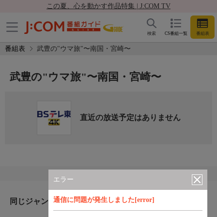
この夏、心を動かす作品特集 | J:COM TV
検索
CS番組一覧
番組表
番組表
武豊の"ウマ旅"〜南国・宮崎〜
武豊の"ウマ旅"〜南国・宮崎〜
直近の放送予定はありません
エラー
通信に問題が発生しました[error]
同じジャンルのおすすめ番組