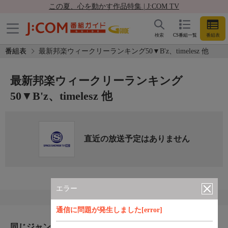
この夏、心を動かす作品特集 | J:COM TV
検索
CS番組一覧
番組表
番組表
最新邦楽ウィークリーランキング50▼B'z、timelesz 他
最新邦楽ウィークリーランキング
50▼B'z、timelesz 他
直近の放送予定はありません
エラー
通信に問題が発生しました[error]
同じジャンルのおすすめ番組