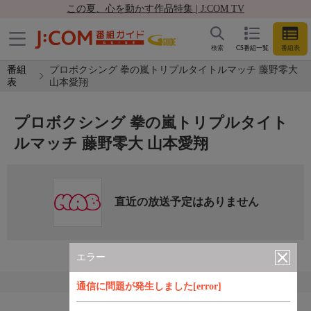
この夏、心を動かす作品特集 | J:COM TV
検索
CS番組一覧
番組表
番組
プロボクシング 拳の嵐トリプルタイトルマッチ 藤野零大
表
山本愛翔
プロボクシング 拳の嵐トリプルタイト
ルマッチ 藤野零大 山本愛翔
直近の放送予定はありません
エラー
通信に問題が発生しました[error]