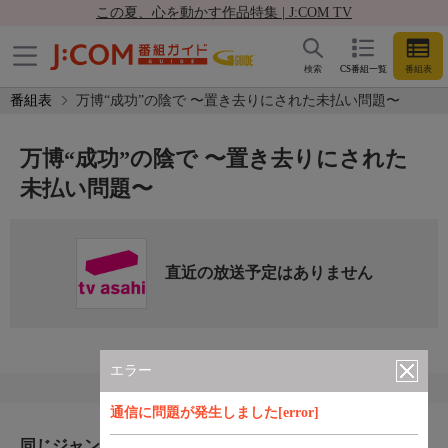
この夏、心を動かす作品特集 | J:COM TV
検索
CS番組一覧
番組表
番組表
万博“成功”の陰で 〜置き去りにされた未払い問題〜
万博“成功”の陰で 〜置き去りにされた
未払い問題〜
直近の放送予定はありません
エラー
通信に問題が発生しました[error]
同じジャンルのおすすめ番組