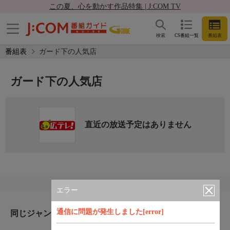
この夏、心を動かす作品特集 | J:COM TV
検索
CS番組一覧
番組表
番組表
ガード下の人気店
ガード下の人気店
直近の放送予定はありません
エラー
通信に問題が発生しました[error]
同じジャンルのおすすめ番組