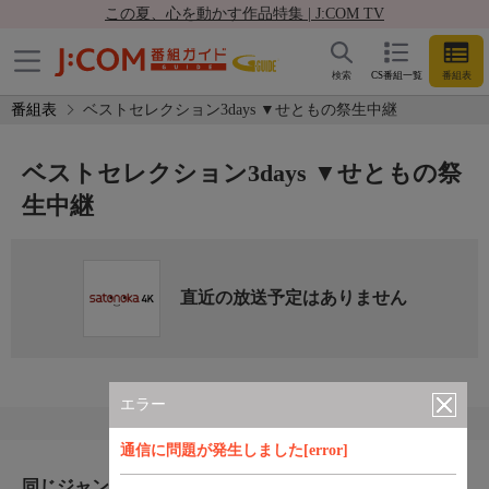
この夏、心を動かす作品特集 | J:COM TV
検索
CS番組一覧
番組表
番組表
ベストセレクション3days ▼せともの祭生中継
ベストセレクション3days ▼せともの祭
生中継
直近の放送予定はありません
エラー
通信に問題が発生しました[error]
同じジャンルのおすすめ番組