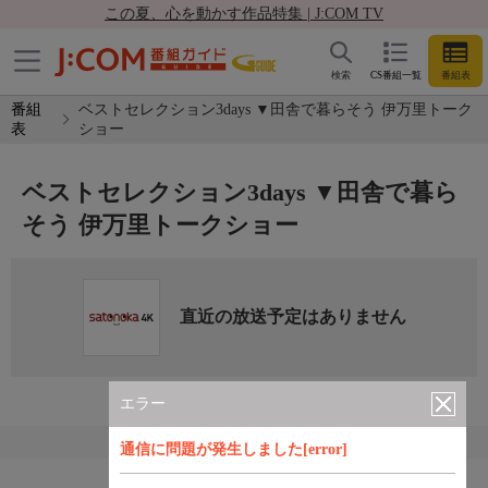
この夏、心を動かす作品特集 | J:COM TV
検索
CS番組一覧
番組表
番組
ベストセレクション3days ▼田舎で暮らそう 伊万里トーク
表
ショー
ベストセレクション3days ▼田舎で暮ら
そう 伊万里トークショー
直近の放送予定はありません
エラー
通信に問題が発生しました[error]