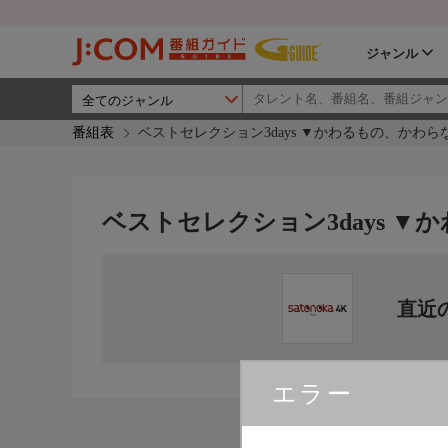
ジャンル
番組表
ベストセレクション3days ▼かわるもの、かわら
ベストセレクション3days ▼
直近
エラー