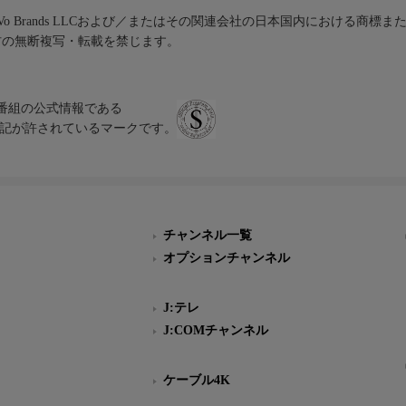
iVo Brands LLCおよび／またはその関連会社の日本国内における商標
材の無断複写・転載を禁じます。
、テレビ番組の公式情報である
スにのみ表記が許されているマークです。
チャンネル一覧
オプションチャンネル
J:テレ
J:COMチャンネル
ケーブル4K