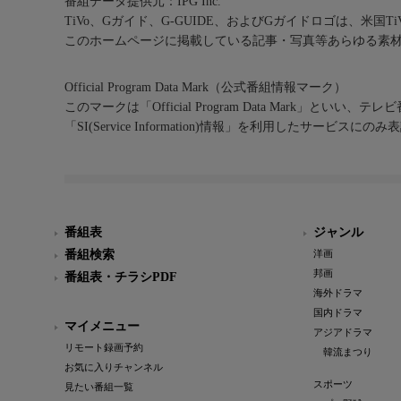
番組データ提供元：IPG Inc.
TiVo、Gガイド、G-GUIDE、およびGガイドロゴは、米国T
このホームページに掲載している記事・写真等あらゆる素
Official Program Data Mark（公式番組情報マーク）
このマークは「Official Program Data Mark」といい
「SI(Service Information)情報」を利用したサービ
番組表
ジャンル
番組検索
洋画
邦画
番組表・チラシPDF
海外ドラマ
国内ドラマ
マイメニュー
アジアドラマ
リモート録画予約
韓流まつり
お気に入りチャンネル
スポーツ
見たい番組一覧