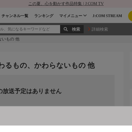
この夏、心を動かす作品特集 | J:COM TV
チャンネル一覧
ランキング
マイメニュー
J:COM STREAM
詳細検索
ないもの 他
かわるもの、かわらないもの 他
の放送予定はありません