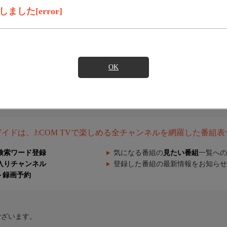
した[error]
OK
組ガイドは、J:COM TVで楽しめる全チャンネルを網羅した番組
検索ワード登録
気になる番組の
見たい番組
一覧への
入りチャンネル
登録した番組の最新情報をお知らせ
ト録画予約
ございます。