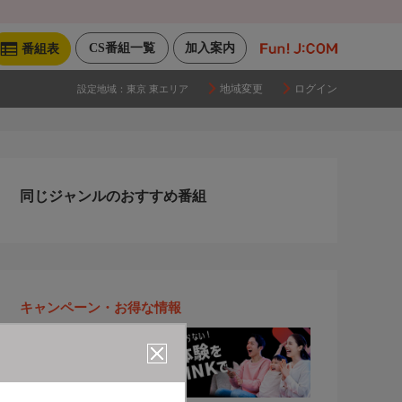
CS番組一覧
加入案内
番組表
地域変更
ログイン
設定地域：
東京 東エリア
同じジャンルのおすすめ番組
キャンペーン・お得な情報