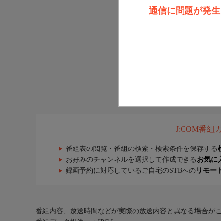
通信に問題が発生しま
J:COM番
番組表の閲覧・番組の検索・検索条件を保存する
お好みのチャンネルを選択して作成できる
お気に
録画予約に対応しているご自宅のSTBへの
リモー
番組内容、放送時間などが実際の放送内容と異なる場合が