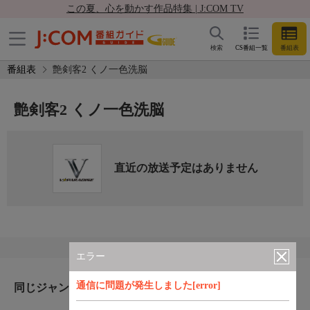
この夏、心を動かす作品特集 | J:COM TV
検索
CS番組一覧
番組表
番組表
艶剣客2 くノ一色洗脳
艶剣客2 くノ一色洗脳
直近の放送予定はありません
エラー
通信に問題が発生しました[error]
同じジャンルのおすすめ番組