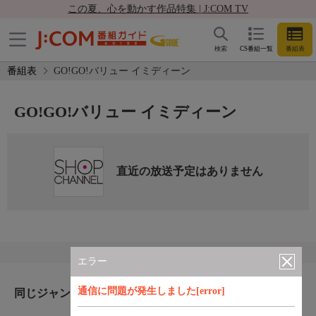
この夏、心を動かす作品特集 | J:COM TV
検索
CS番組一覧
番組表
番組表
GO!GO!バリュー イミディーン
GO!GO!バリュー イミディーン
直近の放送予定はありません
エラー
通信に問題が発生しました[error]
同じジャンルのおすすめ番組