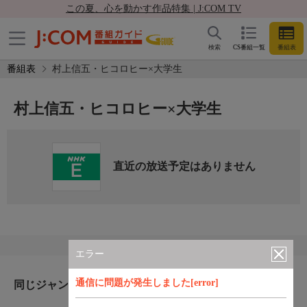
この夏、心を動かす作品特集 | J:COM TV
検索
CS番組一覧
番組表
番組表
村上信五・ヒコロヒー×大学生
村上信五・ヒコロヒー×大学生
直近の放送予定はありません
エラー
通信に問題が発生しました[error]
同じジャンルのおすすめ番組