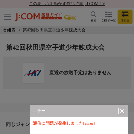
この夏、心を動かす作品特集 | J:COM TV
検索
CS番組一覧
番組表
番組表
第42回秋田県空手道少年錬成大会
第42回秋田県空手道少年錬成大会
直近の放送予定はありません
エラー
通信に問題が発生しました[error]
同じジャンルのおすすめ番組