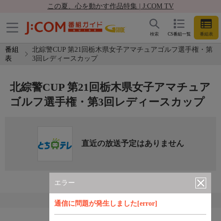
この夏、心を動かす作品特集 | J:COM TV
検索
CS番組一覧
番組表
番組
北綜警CUP 第21回栃木県女子アマチュアゴルフ選手権・第
表
3回レディースカップ
北綜警CUP 第21回栃木県女子アマチュア
ゴルフ選手権・第3回レディースカップ
直近の放送予定はありません
エラー
通信に問題が発生しました[error]