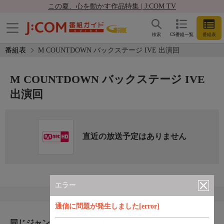
この夏、心を動かす作品特集 | J:COM TV
検索
CS番組一覧
番組表
番組表
M COUNTDOWN バックステージ IVE 出演回
M COUNTDOWN バックステージ IVE
出演回
直近の放送予定はありません
エラー
通信に問題が発生しました[error]
同じジャンルのおすすめ番組