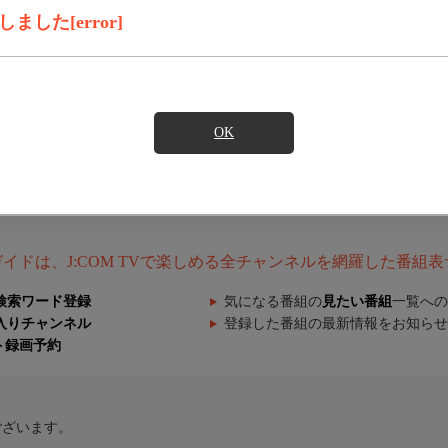
した[error]
OK
組ガイドは、J:COM TVで楽しめる全チャンネルを網羅した番組
検索ワード登録
気になる番組の
見たい番組
一覧への
入りチャンネル
登録した番組の最新情報をお知らせ
ト録画予約
ございます。