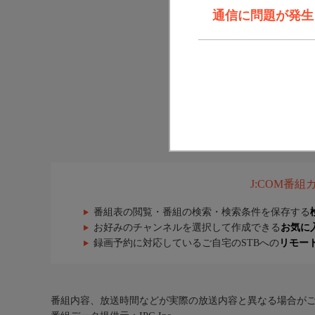
通信に問題が発生しま
J:COM番
番組表の閲覧・番組の検索・検索条件を保存する
お好みのチャンネルを選択して作成できる
お気に
録画予約に対応しているご自宅のSTBへの
リモー
番組内容、放送時間などが実際の放送内容と異なる場合が