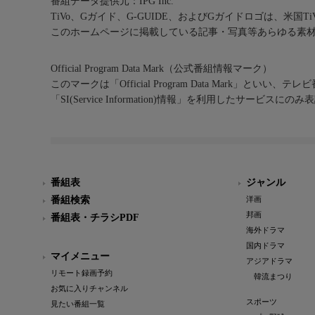
番組データ提供元：IPG Inc.
TiVo、Gガイド、G-GUIDE、およびGガイドロゴは、米国T
このホームページに掲載している記事・写真等あらゆる素
Official Program Data Mark（公式番組情報マーク）
このマークは「Official Program Data Mark」といい
「SI(Service Information)情報」を利用したサービ
番組表
ジャンル
番組検索
洋画
邦画
番組表・チラシPDF
海外ドラマ
国内ドラマ
マイメニュー
アジアドラマ
リモート録画予約
韓流まつり
お気に入りチャンネル
スポーツ
見たい番組一覧