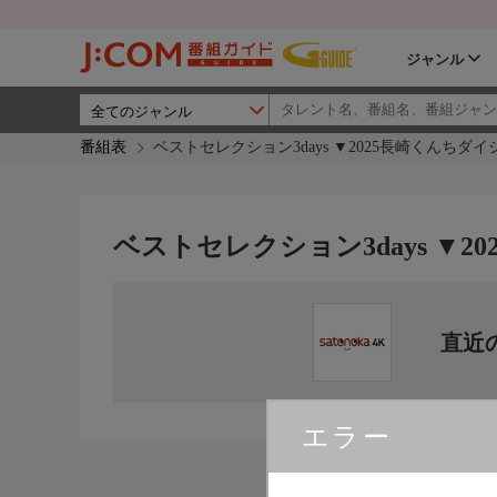
ジャンル
番組表
ベストセレクション3days ▼2025長崎くんちダ
ベストセレクション3days ▼
直近
エラー