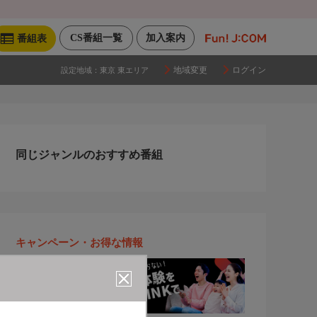
CS番組一覧
加入案内
番組表
地域変更
ログイン
設定地域：
東京 東エリア
同じジャンルのおすすめ番組
キャンペーン・お得な情報