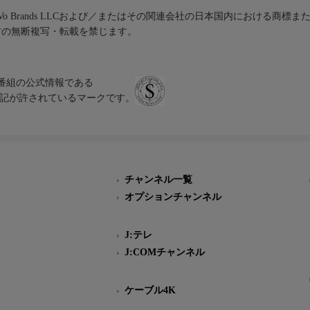
iVo Brands LLCおよび／またはその関連会社の日本国内における商標
材の無断複写・転載を禁じます。
、テレビ番組の公式情報である
スにのみ表記が許されているマークです。
チャンネル一覧
オプションチャンネル
J:テレ
J:COMチャンネル
ケーブル4K