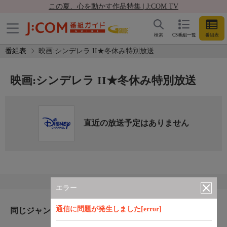
この夏、心を動かす作品特集 | J:COM TV
検索
CS番組一覧
番組表
番組表
映画:シンデレラ II★冬休み特別放送
映画:シンデレラ II★冬休み特別放送
直近の放送予定はありません
エラー
通信に問題が発生しました[error]
同じジャンルのおすすめ番組