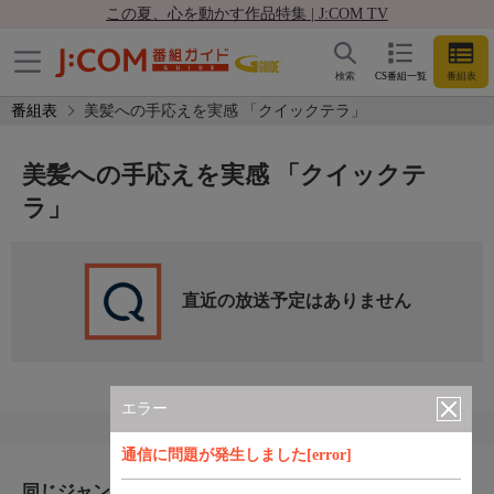
この夏、心を動かす作品特集 | J:COM TV
検索
CS番組一覧
番組表
番組表
美髪への手応えを実感 「クイックテラ」
美髪への手応えを実感 「クイックテ
ラ」
直近の放送予定はありません
エラー
通信に問題が発生しました[error]
同じジャンルのおすすめ番組